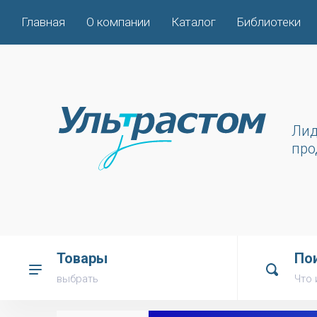
Главная
О компании
Каталог
Библиотеки
Лид
про
Товары
По
выбрать
Что