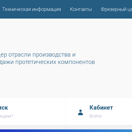
Техническая информация
Контакты
Фрезерный ц
ер отрасли производства и
дажи протетических компонентов
иск
Кабинет
 ищем?
Войти