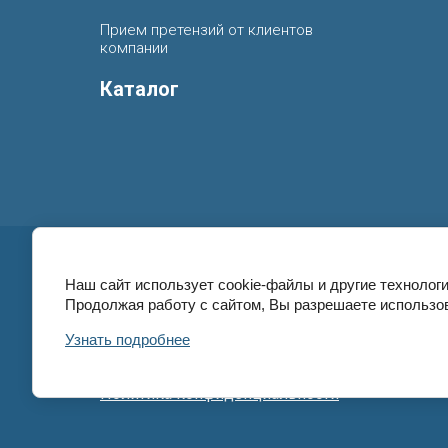
Прием претензий от клиентов
компании
Каталог
Наш сайт использует cookie-файлы и другие технологи
Карта сайта
Продолжая работу с сайтом, Вы разрешаете использов
Ultrastom Company
2026 © Абатменты,
титановые основания, трансферы, сканбоди,
Узнать подробнее
формирователи десны, мультиюниты и други
протетические компоненты.
Политика конфиденциальности