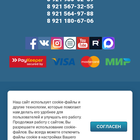
8 921 567-32-55
8 921 564-97-88
8 921 180-67-06
Карта сайта
Ultrastom Company
2026 © Абатменты, титановые
Наш сайт использует cookie-файлы и
другие технологии, которые помогают
основания, трансферы, сканбоди, формирователи
нам делать его удобнее для
десны, мультиюниты и другие протетические
пользователей и улучшать его работу.
компоненты.
Продолжая работу с сайтом, Вы
СОГЛАСЕН
Политика конфиденциальности
разрешаете использование cookie-
файлов. Вы всегда можете отключить
файлы cookie в настройках Вашего