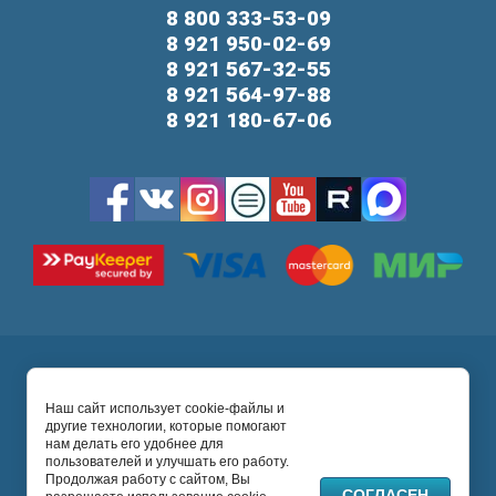
8 800 333-53-09
8 921 950-02-69
8 921 567-32-55
8 921 564-97-88
8 921 180-67-06
Карта сайта
Ultrastom Company
2026 © Абатменты, титановые
Наш сайт использует cookie-файлы и
другие технологии, которые помогают
основания, трансферы, сканбоди, формирователи
нам делать его удобнее для
десны, мультиюниты и другие протетические
пользователей и улучшать его работу.
компоненты.
Продолжая работу с сайтом, Вы
СОГЛАСЕН