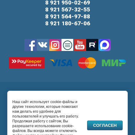
8 921 950-02-69
8 921 567-32-55
8 921 564-97-88
8 921 180-67-06
Карта сайта
Ultrastom Company
2026 © Абатменты, титановые
Наш сайт использует cookie-файлы и
другие технологии, которые помогают
основания, трансферы, сканбоди, формирователи
нам делать его удобнее для
десны, мультиюниты и другие протетические
пользователей и улучшать его работу.
компоненты.
Продолжая работу с сайтом, Вы
СОГЛАСЕН
Политика конфиденциальности
разрешаете использование cookie-
файлов. Вы всегда можете отключить