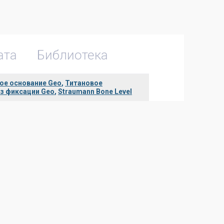
ата
Библиотека
ое основание Geo
,
Титановое
ез фиксации Geo
,
Straumann Bone Level