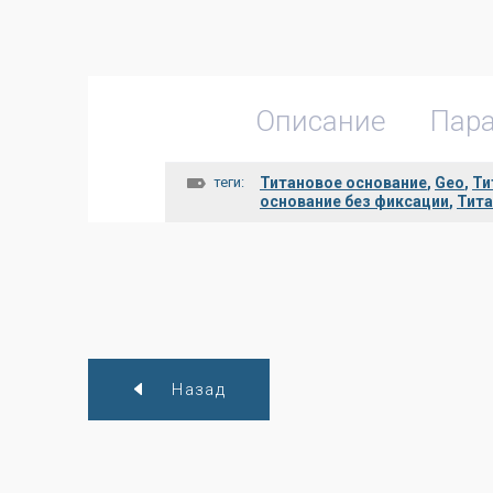
Описание
Пар
теги:
Титановое основание
,
Geo
,
Ти
основание без фиксации
,
Тита
Назад