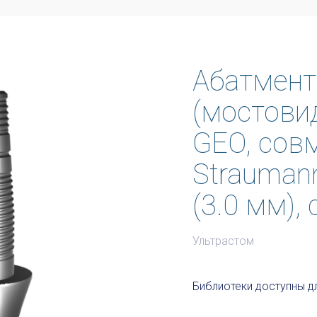
Абатмент
(мостови
GEO, сов
Strauman
(3.0 мм),
Ультрастом
Библиотеки доступны дл