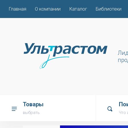
Главная
О компании
Каталог
Библиотеки
Лид
про
Товары
По
выбрать
Что