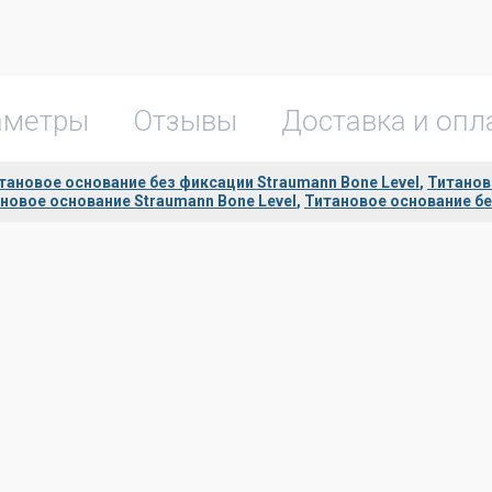
аметры
Отзывы
Доставка и опл
тановое основание без фиксации Straumann Bone Level
,
Титанов
новое основание Straumann Bone Level
,
Титановое основание б