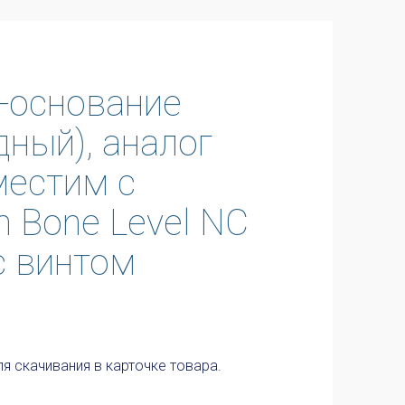
-основание
дный), аналог
местим с
n Bone Level NC
 с винтом
я скачивания в карточке товара.