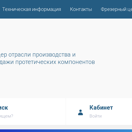
Техническая информация
Контакты
Фрезерный ц
ер отрасли производства и
дажи протетических компонентов
иск
Кабинет
 ищем?
Войти