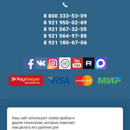
8 800 333-53-09
8 921 950-02-69
8 921 567-32-55
8 921 564-97-88
8 921 180-67-06
Карта сайта
Ultrastom Company
2026 © Абатменты, титановые
Наш сайт использует cookie-файлы и
другие технологии, которые помогают
основания, трансферы, сканбоди, формирователи
нам делать его удобнее для